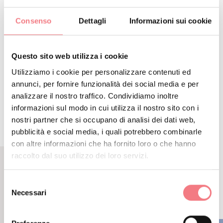
Ferragosto a Garna
Consenso
Dettagli
Informazioni sui cookie
Come arrivare
Questo sito web utilizza i cookie
Utilizziamo i cookie per personalizzare contenuti ed
annunci, per fornire funzionalità dei social media e per
RICHIEDI INFORMAZIONI
analizzare il nostro traffico. Condividiamo inoltre
informazioni sul modo in cui utilizza il nostro sito con i
nostri partner che si occupano di analisi dei dati web,
pubblicità e social media, i quali potrebbero combinarle
con altre informazioni che ha fornito loro o che hanno
raccolto dal suo utilizzo dei loro servizi.
EVENTI CORRELATI
Selezione
Necessari
ALTRI EVENTI
del
consenso