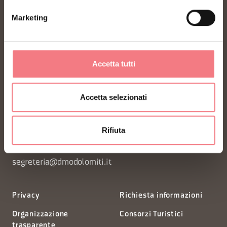
Marketing
Accetta tutti
FONDAZIONE DMO DOLOMITI BELLUNESI
Accetta selezionati
Piazza Santo Stefano 15/17
Rifiuta
32100 Belluno - Italia
segreteria@dmodolomiti.it
Privacy
Richiesta informazioni
Organizzazione
Consorzi Turistici
trasparente