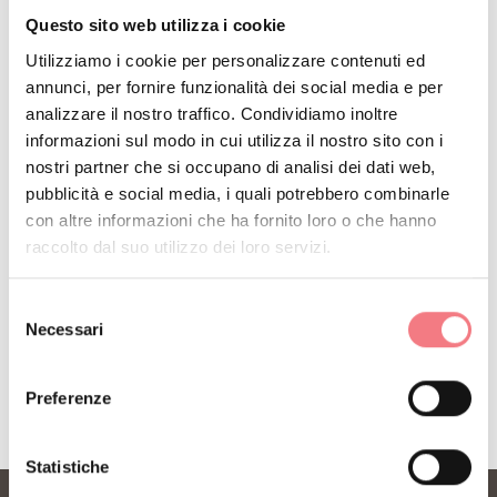
Questo sito web utilizza i cookie
INFO E CONTATTI DELL'ORGANIZZATORE
Utilizziamo i cookie per personalizzare contenuti ed
Rifugio Enrico Scarpa - Ohannes Gurekian
annunci, per fornire funzionalità dei social media e per
analizzare il nostro traffico. Condividiamo inoltre
(0093) 3313152963
informazioni sul modo in cui utilizza il nostro sito con i
info@rifugioscarpa.com
nostri partner che si occupano di analisi dei dati web,
pubblicità e social media, i quali potrebbero combinarle
http://www.rifugioscarpa.com
con altre informazioni che ha fornito loro o che hanno
raccolto dal suo utilizzo dei loro servizi.
Selezione
Necessari
del
RICHIEDI INFORMAZIONI
consenso
Preferenze
Statistiche