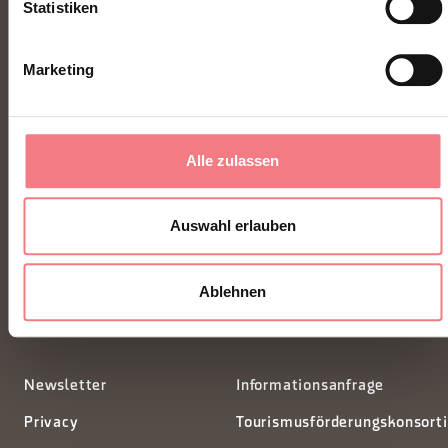
Statistiken
Marketing
Alle zulassen
FONDAZIONE DMO DOLOMITI BELLUNESI
Auswahl erlauben
Piazza Santo Stefano 15/17
32100 Belluno - Italia
Ablehnen
segreteria@dmodolomiti.it
Newsletter
Informationsanfrage
Privacy
Tourismusförderungskonsort