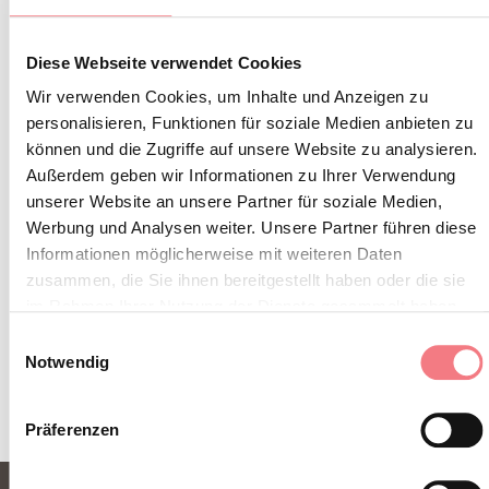
INFOS UND KONTAKTE DES VERANSTALTERS
Diese Webseite verwendet Cookies
Rifugio Enrico Scarpa - Ohannes Gurekian
Wir verwenden Cookies, um Inhalte und Anzeigen zu
(0093) 3313152963
personalisieren, Funktionen für soziale Medien anbieten zu
können und die Zugriffe auf unsere Website zu analysieren.
info@rifugioscarpa.com
Außerdem geben wir Informationen zu Ihrer Verwendung
http://www.rifugioscarpa.com
unserer Website an unsere Partner für soziale Medien,
Werbung und Analysen weiter. Unsere Partner führen diese
Informationen möglicherweise mit weiteren Daten
zusammen, die Sie ihnen bereitgestellt haben oder die sie
im Rahmen Ihrer Nutzung der Dienste gesammelt haben.
INFORMATIONEN ANFORDERN
Einwilligungsauswahl
Notwendig
Präferenzen