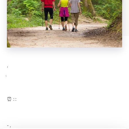
,
⏰ : :
- ,