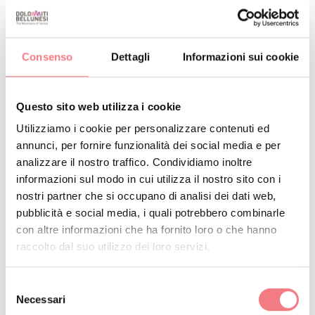
Una nuova avventura ogni settimana tra rive, barch e
Consenso
Dettagli
Informazioni sui cookie
loch, per iniziare insieme le mattine del mercoledì con
una passeggiata in buona compagnia
Questo sito web utilizza i cookie
Utilizziamo i cookie per personalizzare contenuti ed
annunci, per fornire funzionalità dei social media e per
analizzare il nostro traffico. Condividiamo inoltre
informazioni sul modo in cui utilizza il nostro sito con i
INFO E CONTATTI DELL'ORGANIZZATORE
nostri partner che si occupano di analisi dei dati web,
Dolomiti HUB
pubblicità e social media, i quali potrebbero combinarle
con altre informazioni che ha fornito loro o che hanno
(0039) 0439 199 5344
raccolto dal suo utilizzo dei loro servizi.
info@dolomitihub.it
http://dolomitihub.it
Selezione
Necessari
del
Come arrivare