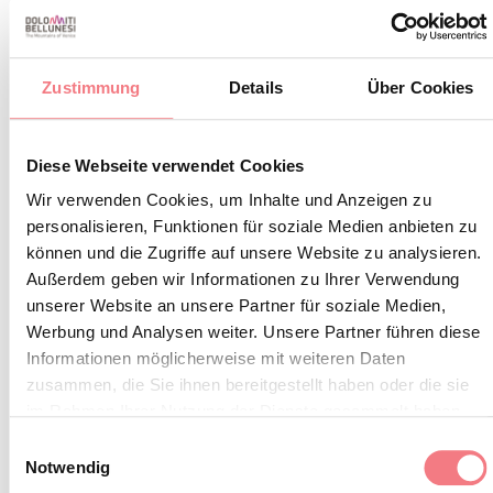
, ,
Zustimmung
Details
Über Cookies
Diese Webseite verwendet Cookies
Wir verwenden Cookies, um Inhalte und Anzeigen zu
INFOS UND KONTAKTE DES VERANSTALTERS
personalisieren, Funktionen für soziale Medien anbieten zu
Dolomiti HUB
können und die Zugriffe auf unsere Website zu analysieren.
(0039) 0439 199 5344
Außerdem geben wir Informationen zu Ihrer Verwendung
unserer Website an unsere Partner für soziale Medien,
info@dolomitihub.it
Werbung und Analysen weiter. Unsere Partner führen diese
http://dolomitihub.it
Informationen möglicherweise mit weiteren Daten
zusammen, die Sie ihnen bereitgestellt haben oder die sie
So erreichen Sie uns
im Rahmen Ihrer Nutzung der Dienste gesammelt haben.
Einwilligungsauswahl
Notwendig