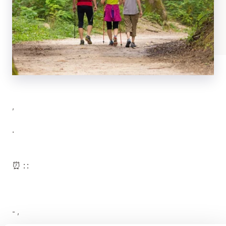
,
.
⏰ : :
- ,