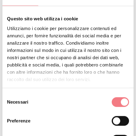
Parco città di Bologna
Questo sito web utilizza i cookie
Il Parco città di Bologna è il polmone verde
Utilizziamo i cookie per personalizzare contenuti ed
della città di Belluno. In pieno centro, è un
annunci, per fornire funzionalità dei social media e per
parco attrezzato per far divertire i bambini e
gli adulti.
analizzare il nostro traffico. Condividiamo inoltre
Scopri di più
informazioni sul modo in cui utilizza il nostro sito con i
nostri partner che si occupano di analisi dei dati web,
pubblicità e social media, i quali potrebbero combinarle
con altre informazioni che ha fornito loro o che hanno
raccolto dal suo utilizzo dei loro servizi.
Piscina comunale di Belluno
Selezione
Scopri di più
Necessari
del
consenso
Preferenze