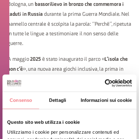
Bologna, un
bassorilievo in bronzo che commemora i
durante la prima Guerra Mondiale. Nel
caduti in Russia
pannello centrale è scolpita la parola: “Perché”, ripetuta
in tutte le lingue a testimoniare il non senso delle
guerre.
A maggio
è stato inaugurato il parco «
2025
L’isola che
», una nuova area giochi inclusiva, la prima in
non c’è
provincia e, con una superficie di 660 metri quadri e 130
bambini,
.
il più grande parco europeo a tema
Consenso
Dettagli
Informazioni sui cookie
A comporla sono undici giochi suddivisi in cinque aree
tematiche, ispirate agli scenari e ai luoghi simbolici
Questo sito web utilizza i cookie
della fiaba di Peter Pan: la Jolly Roger, una fedele
Utilizziamo i cookie per personalizzare contenuti ed
ricostruzione del celebre galeone dei pirati, la Laguna