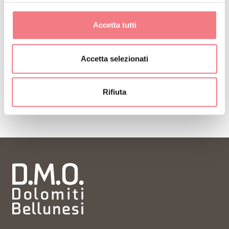
consigli per la tua vacanza in ogni stagione.
Accetta tutti
ISCRIVITI ALLA NEWSLETTER
Accetta selezionati
Rifiuta