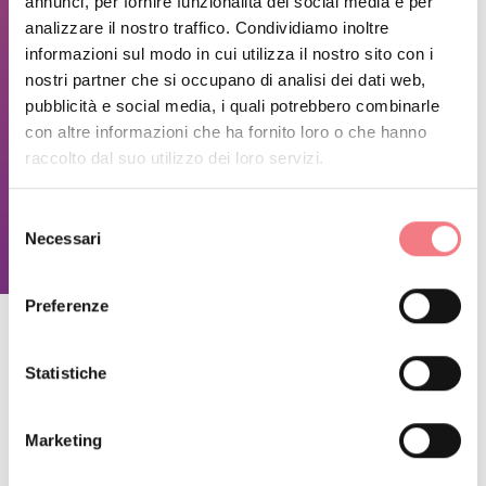
annunci, per fornire funzionalità dei social media e per
delle Sirene, la Roccia del Teschio, il Campo indiano, e
analizzare il nostro traffico. Condividiamo inoltre
l’Albero, un rifugio magico dove i bambini potranno
informazioni sul modo in cui utilizza il nostro sito con i
lasciar correre la fantasia e stimolare la creatività.
nostri partner che si occupano di analisi dei dati web,
pubblicità e social media, i quali potrebbero combinarle
INFORMAZIONI SUGLI ORARI
con altre informazioni che ha fornito loro o che hanno
raccolto dal suo utilizzo dei loro servizi.
Aperto 24 ore su 24
Selezione
Necessari
RICHIEDI INFORMAZIONI
del
consenso
Preferenze
Statistiche
RESTA IN CONTATTO
Marketing
Iscriviti alla newsletter delle Dolomiti Bellunesi!
Riceverai notizie, informazioni, itinerari, idee e