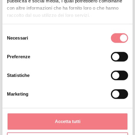
pubblicità e social media, i quali potrebbero combinarle
Curiosità
con altre informazioni che ha fornito loro o che hanno
raccolto dal suo utilizzo dei loro servizi.
Se ami la
, villa Piloni è
bicicletta
perfetta da raggiungere sulle due
Selezione
Necessari
ruote grazie alla ciclabile che
del
consenso
collega Limana e Trichiana.
Preferenze
La
di origini
famiglia Piloni,
cadorine, possedeva grandi terreni
Statistiche
tra Limana e Trichiana.
Il
è stato recuperato
viale di carpini
Marketing
dai proprietari dopo i danni della
tempesta Vaia.
Accetta tutti