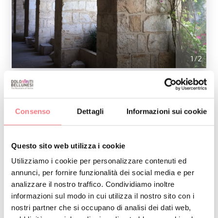
1
/
2
Il progetto originario vede la firma dell’architetto
Alexandre Poiteau Le Terrier, giardiniere di Versailles
Consenso
Dettagli
Informazioni sui cookie
giunto nel bellunese al seguito delle truppe
napoleoniche.
Questo sito web utilizza i cookie
Utilizziamo i cookie per personalizzare contenuti ed
Una passeggiata tra i viali, le piante e i giardini di
annunci, per fornire funzionalità dei social media e per
questo grande parco non può mancare!
analizzare il nostro traffico. Condividiamo inoltre
informazioni sul modo in cui utilizza il nostro sito con i
nostri partner che si occupano di analisi dei dati web,