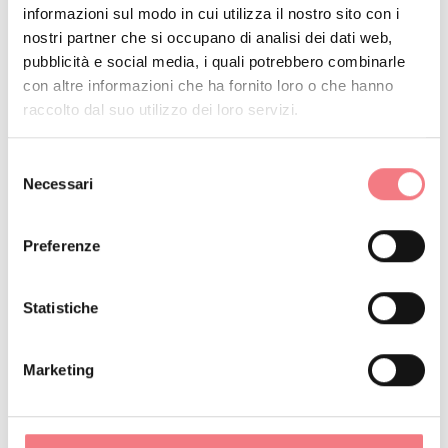
informazioni sul modo in cui utilizza il nostro sito con i
di Vittorio Veneto e l’Associazione
nostri partner che si occupano di analisi dei dati web,
“Fameia dei Zàter e Menadàs del
pubblicità e social media, i quali potrebbero combinarle
Piave” di Codissago di
con altre informazioni che ha fornito loro o che hanno
raccolto dal suo utilizzo dei loro servizi.
Castellavazzo (BL) hanno
realizzato all’interno della Riserva
Selezione
Statale di Somadida un esemplare
Necessari
del
di “raso”, la caratteristica zattera
consenso
veneziana, in dimensioni reali,
Preferenze
utilizzando i tronchi abbattuti dalla
Tempesta Vaia dell’ottobre 2018.
Statistiche
La Foresta di Somadida è uno dei
percorsi del progetto Dolomiti
Marketing
Accessibili
Nel 2015 è stato inaugurato nella