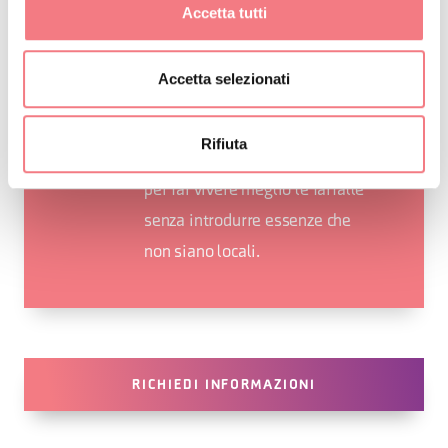
Foresta il Giardino delle Farfalle: un
Accetta tutti
progetto mirato a salvaguardare e
far conoscere l’importanza delle
Accetta selezionati
farfalle. Con opportuni interventi
sono state piantate piante e arbusti
Rifiuta
ricercate da questi insetti. Questo
per far vivere meglio le farfalle
senza introdurre essenze che
non siano locali.
RICHIEDI INFORMAZIONI