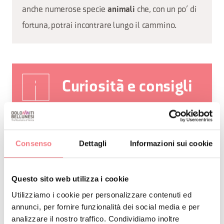
anche numerose specie
che, con un po’ di
animali
fortuna, potrai incontrare lungo il cammino.
Curiosità e consigli
Il Reparto Carabinieri Biodiversità
di Vittorio Veneto propone visite
guidate settimanali (in genere il
Consenso
Dettagli
Informazioni sui cookie
martedì) nei mesi di luglio ed
agosto, attraverso il coordinamento
Questo sito web utilizza i cookie
in loco del Nucleo Carabinieri
Utilizziamo i cookie per personalizzare contenuti ed
Biodiversità di Palus San Marco.
annunci, per fornire funzionalità dei social media e per
Il Reparto Carabinieri Biodiversità
analizzare il nostro traffico. Condividiamo inoltre