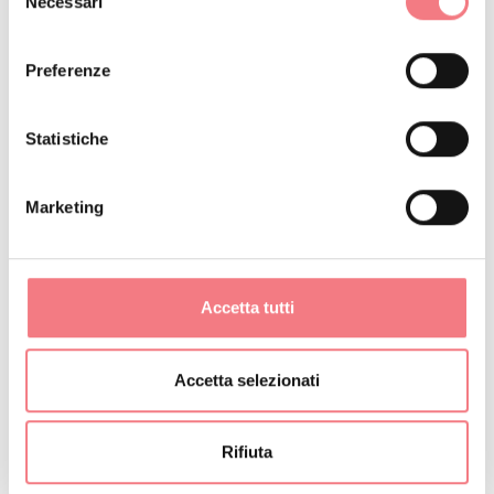
Necessari
del
inserisce verso nord nel parco
consenso
altoatesino di Fanes, Senes e
Preferenze
Braies, con il quale uno dei più vasti
complessi naturalistici nel cuore
Statistiche
delle Dolomiti.
Il Parco è stato istituito nel 1990 e
Marketing
affidato alla Comunanza delle
Regole d’Ampezzo che storicamente
si occupano della gestione e
Accetta tutti
manutenzione silvo-pastorale di
questi luoghi. Quest’opera di
Accetta selezionati
controllo ha permesso un livello di
impatto ambientale molto basso
Rifiuta
Per chi volesse c’è una navetta che