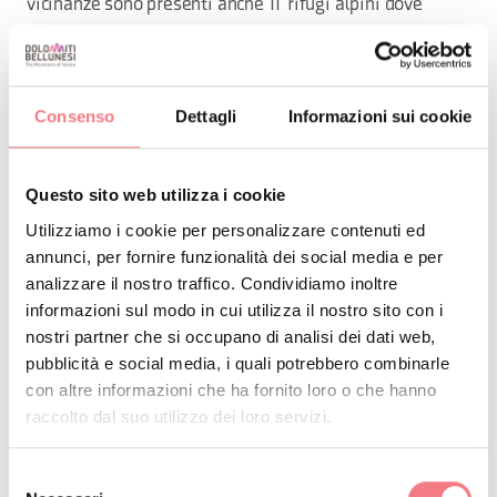
vicinanze sono presenti anche 11 rifugi alpini dove
potrai ricaricare le energie dopo una camminata con gli
ottimi piatti della cucina tipica.
Consenso
Dettagli
Informazioni sui cookie
Qualunque esperienza sceglierai, dalle
Questo sito web utilizza i cookie
passeggiate più semplici e tranquille alle
Utilizziamo i cookie per personalizzare contenuti ed
escursioni più impegnative e adrenaliniche, avrai
annunci, per fornire funzionalità dei social media e per
intorno a te un paesaggio unico.
analizzare il nostro traffico. Condividiamo inoltre
informazioni sul modo in cui utilizza il nostro sito con i
nostri partner che si occupano di analisi dei dati web,
pubblicità e social media, i quali potrebbero combinarle
con altre informazioni che ha fornito loro o che hanno
Curiosità e consigli
raccolto dal suo utilizzo dei loro servizi.
Il Parco ha la forma di un cuneo con
Selezione
due diramazioni laterali che si