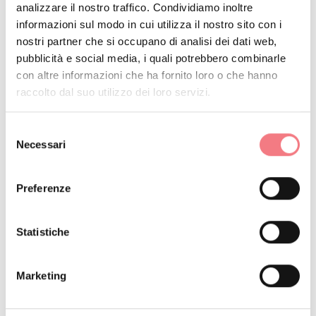
analizzare il nostro traffico. Condividiamo inoltre
adatta all’ambiente alpino
informazioni sul modo in cui utilizza il nostro sito con i
2 ristoranti stellati: Dolada e
nostri partner che si occupano di analisi dei dati web,
pubblicità e social media, i quali potrebbero combinarle
Locanda San Lorenzo
con altre informazioni che ha fornito loro o che hanno
Villa Falìn a Pieve è l’unica villa
raccolto dal suo utilizzo dei loro servizi.
veneta in Alpago, costruita nel
Seicento e rimaneggiata nei secoli
Selezione
Necessari
successivi
del
consenso
A Puos d’Alpago ha sede l’Ital-
Preferenze
Lenti, eccellenza del made in Italy.
Fondata nel 1955, produce lenti
Statistiche
oftalmiche e rappresenta una delle
realtà italiane più innovative del
Marketing
settore.
Gruppo Fedon presente dal 1919,