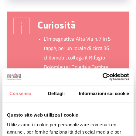
Curiosità
L’impegnativa Alta Via n. 7 in 5
tappe, per un totale di circa 36
chilometri, collega il Rifugio
Dolomieu al Dolada a Tambre
Ogni anno la storica Transcavallo
porta l’eccellenza dello sci
Consenso
Dettagli
Informazioni sui cookie
alpinismo internazionale sui monti
dell’Alpago
Tra i prodotti tipici troviamo
Questo sito web utilizza i cookie
l’Agnello dell’Alpago, presidio Slow
Utilizziamo i cookie per personalizzare contenuti ed
annunci, per fornire funzionalità dei social media e per
Food: una razza autoctona, rustica e