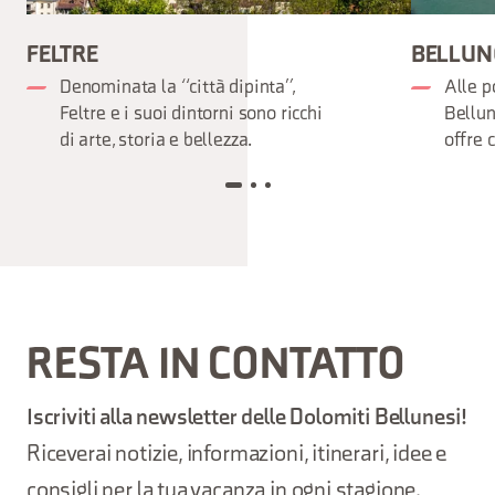
FELTRE
BELLUN
Denominata la “città dipinta”,
Alle p
Feltre e i suoi dintorni sono ricchi
Bellun
di arte, storia e bellezza.
offre 
RESTA IN CONTATTO
Iscriviti alla newsletter delle Dolomiti Bellunesi!
Riceverai notizie, informazioni, itinerari, idee e
consigli per la tua vacanza in ogni stagione.