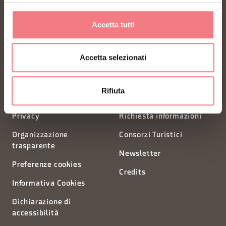
FONDAZIONE DMO DOLOMITI BELLUNESI
Accetta tutti
Piazza Santo Stefano 15/17
32100 Belluno - Italia
Accetta selezionati
segreteria@dmodolomiti.it
Rifiuta
Privacy
Richiesta informazioni
Organizzazione
Consorzi Turistici
trasparente
Newsletter
Preferenze cookies
Credits
Informativa Cookies
Dichiarazione di
accessibilità