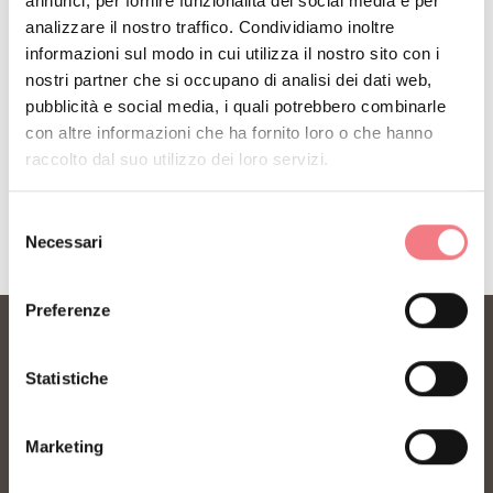
annunci, per fornire funzionalità dei social media e per
consigli per la tua vacanza in ogni stagione.
analizzare il nostro traffico. Condividiamo inoltre
informazioni sul modo in cui utilizza il nostro sito con i
nostri partner che si occupano di analisi dei dati web,
ISCRIVITI ALLA NEWSLETTER
pubblicità e social media, i quali potrebbero combinarle
con altre informazioni che ha fornito loro o che hanno
raccolto dal suo utilizzo dei loro servizi.
Selezione
Necessari
del
consenso
Preferenze
Statistiche
Marketing