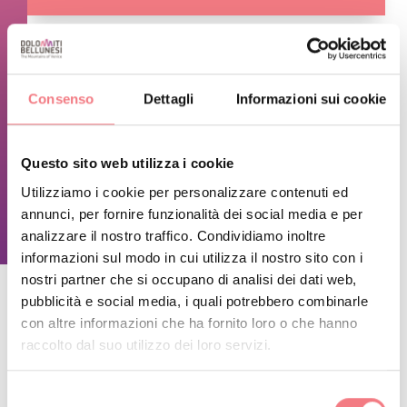
INFORMAZIONI SUGLI ORARI
Consenso
Dettagli
Informazioni sui cookie
Aperto dal lunedì al sabato dalle 8:00 alle 12:30 e dalle 16:00
alle 19:30.
Chiuso domenica.
Questo sito web utilizza i cookie
Utilizziamo i cookie per personalizzare contenuti ed
annunci, per fornire funzionalità dei social media e per
RICHIEDI INFORMAZIONI
analizzare il nostro traffico. Condividiamo inoltre
informazioni sul modo in cui utilizza il nostro sito con i
nostri partner che si occupano di analisi dei dati web,
pubblicità e social media, i quali potrebbero combinarle
con altre informazioni che ha fornito loro o che hanno
RESTA IN CONTATTO
raccolto dal suo utilizzo dei loro servizi.
Iscriviti alla newsletter delle Dolomiti Bellunesi!
Selezione