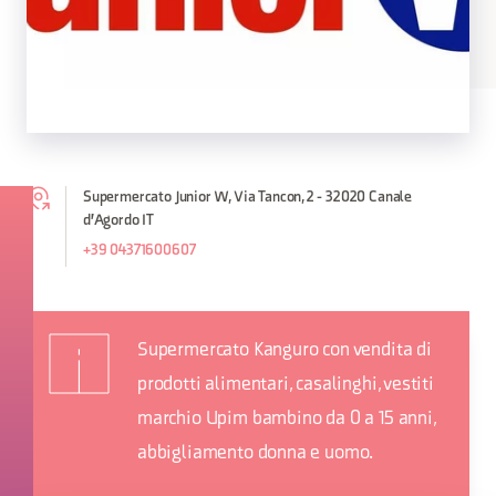
Supermercato Junior W, Via Tancon, 2 - 32020 Canale
d'Agordo IT
+39 04371600607
Supermercato Kanguro con vendita di
prodotti alimentari, casalinghi, vestiti
marchio Upim bambino da 0 a 15 anni,
abbigliamento donna e uomo.