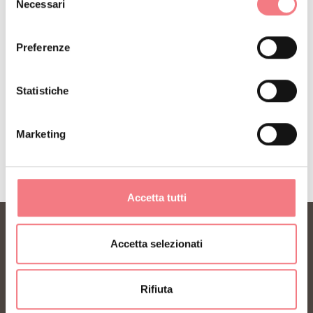
Necessari
del
Riceverai notizie, informazioni, itinerari, idee e
consenso
consigli per la tua vacanza in ogni stagione.
Preferenze
ISCRIVITI ALLA NEWSLETTER
Statistiche
Marketing
Accetta tutti
Accetta selezionati
Rifiuta