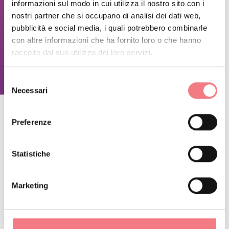
informazioni sul modo in cui utilizza il nostro sito con i
nostri partner che si occupano di analisi dei dati web,
pubblicità e social media, i quali potrebbero combinarle
15 giugno - 13 settembre 2026
: tutti i giorni dalle
con altre informazioni che ha fornito loro o che hanno
raccolto dal suo utilizzo dei loro servizi.
10:00 alle 12:00, dalle 15:00 alle 19:00
Selezione
Necessari
del
consenso
Preferenze
RESTA IN CONTATTO
Statistiche
Iscriviti alla newsletter delle Dolomiti Bellunesi!
Riceverai notizie, informazioni, itinerari, idee e
Marketing
consigli per la tua vacanza in ogni stagione.