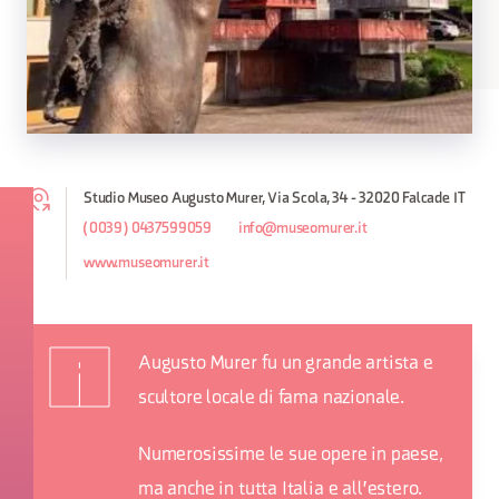
Studio Museo Augusto Murer, Via Scola, 34 - 32020 Falcade IT
(0039) 0437599059
info@museomurer.it
www.museomurer.it
Augusto Murer fu un grande artista e
scultore locale di fama nazionale.
Numerosissime le sue opere in paese,
ma anche in tutta Italia e all'estero.