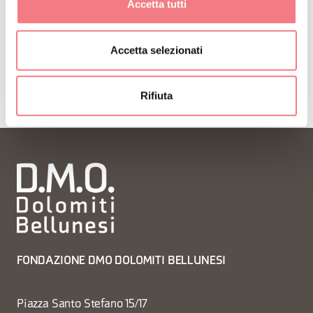
Accetta tutti
ISCRIVITI ALLA NEWSLETTER
Accetta selezionati
Rifiuta
FONDAZIONE DMO DOLOMITI BELLUNESI
Piazza Santo Stefano 15/17