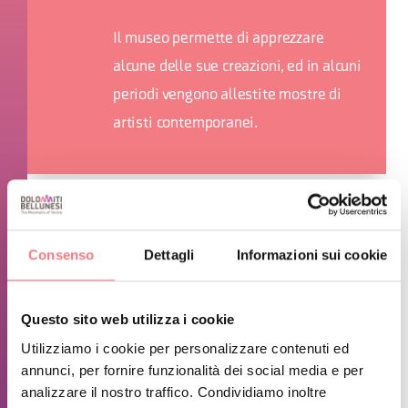
Il museo permette di apprezzare
alcune delle sue creazioni, ed in alcuni
periodi vengono allestite mostre di
artisti contemporanei.
INFORMAZIONI SUGLI ORARI
Consenso
Dettagli
Informazioni sui cookie
Aperto periodo estivo da metà giugno a metà settembre tutti i
giorni dalle 10 alle 12 e dalle 15 alle 19.
Nel periodo di chiusura (da ottobre a maggio) il museo è
Questo sito web utilizza i cookie
visitabile su prenotazione per gruppi di almeno 8 persone.
Utilizziamo i cookie per personalizzare contenuti ed
annunci, per fornire funzionalità dei social media e per
analizzare il nostro traffico. Condividiamo inoltre
RICHIEDI INFORMAZIONI