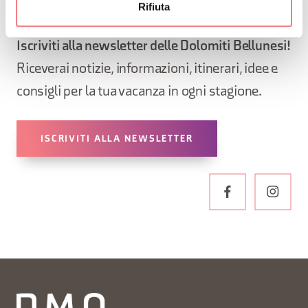
Rifiuta
RESTA IN CONTATTO
Iscriviti alla newsletter delle Dolomiti Bellunesi!
Riceverai notizie, informazioni, itinerari, idee e
consigli per la tua vacanza in ogni stagione.
ISCRIVITI ALLA NEWSLETTER