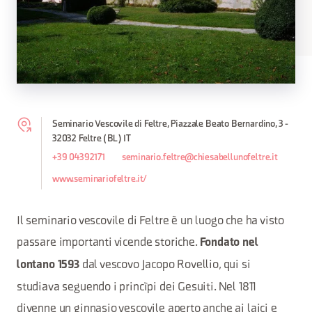
Seminario Vescovile di Feltre, Piazzale Beato Bernardino, 3 -
32032 Feltre (BL) IT
+39 04392171
seminario.feltre@chiesabellunofeltre.it
www.seminariofeltre.it/
Il seminario vescovile di Feltre è un luogo che ha visto
passare importanti vicende storiche.
Fondato nel
dal vescovo Jacopo Rovellio, qui si
lontano 1593
studiava seguendo i princìpi dei Gesuiti. Nel 1811
divenne un ginnasio vescovile aperto anche ai laici e