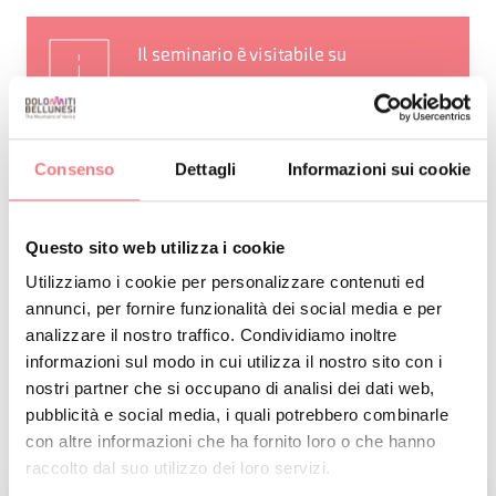
Il seminario è visitabile su
prenotazione e offre diverse
possibilità per il pernottamento.
Consenso
Dettagli
Informazioni sui cookie
Per maggiori informazioni visitare il
sito ufficiale.
Questo sito web utilizza i cookie
Tel: +39 0439 2171
Utilizziamo i cookie per personalizzare contenuti ed
annunci, per fornire funzionalità dei social media e per
E-mail:
analizzare il nostro traffico. Condividiamo inoltre
informazioni sul modo in cui utilizza il nostro sito con i
seminario.feltre@chiesabellunofeltre.it
nostri partner che si occupano di analisi dei dati web,
pubblicità e social media, i quali potrebbero combinarle
con altre informazioni che ha fornito loro o che hanno
raccolto dal suo utilizzo dei loro servizi.