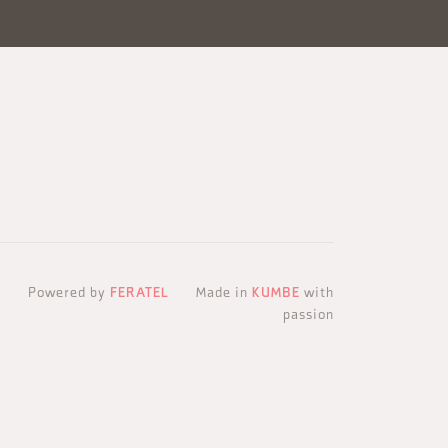
Powered by
FERATEL
Made in
KUMBE
with
passion