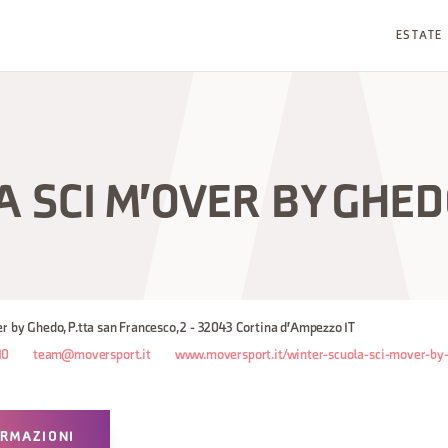
ESTATE
 SCI M'OVER BY GHE
r by Ghedo, P.tta san Francesco, 2 - 32043 Cortina d'Ampezzo IT
10
team@moversport.it
www.moversport.it/winter-scuola-sci-mover-by
ORMAZIONI