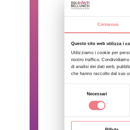
Consenso
Questo sito web utilizza i c
Utilizziamo i cookie per perso
nostro traffico. Condividiamo 
di analisi dei dati web, pubbl
che hanno raccolto dal suo uti
Selezione
Necessari
del
consenso
CARATTERISTI
Aperto tutto l'anno
Rifiuta