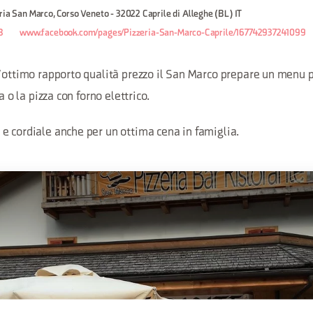
ria San Marco, Corso Veneto - 32022 Caprile di Alleghe (BL) IT
8
www.facebook.com/pages/Pizzeria-San-Marco-Caprile/167742937241099
l'ottimo rapporto qualità prezzo il San Marco prepare un menu 
a o la pizza con forno elettrico.
e cordiale anche per un ottima cena in famiglia.