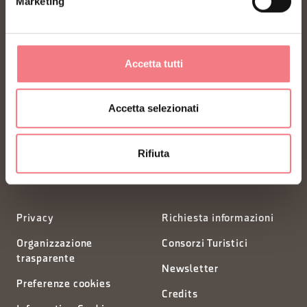
Marketing
Accetta tutti
FONDAZIONE DMO DOLOMITI BELLUNESI
Accetta selezionati
Piazza Santo Stefano 15/17
32100 Belluno - Italia
Rifiuta
segreteria@dmodolomiti.it
Privacy
Richiesta informazioni
Organizzazione
Consorzi Turistici
trasparente
Newsletter
Preferenze cookies
Credits