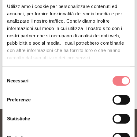
RESTA IN CONTATTO
Utilizziamo i cookie per personalizzare contenuti ed
annunci, per fornire funzionalità dei social media e per
Iscriviti alla newsletter delle Dolomiti Bellunesi!
analizzare il nostro traffico. Condividiamo inoltre
Riceverai notizie, informazioni, itinerari, idee e
informazioni sul modo in cui utilizza il nostro sito con i
consigli per la tua vacanza in ogni stagione.
nostri partner che si occupano di analisi dei dati web,
pubblicità e social media, i quali potrebbero combinarle
con altre informazioni che ha fornito loro o che hanno
ISCRIVITI ALLA NEWSLETTER
raccolto dal suo utilizzo dei loro servizi.
Selezione
Necessari
del
consenso
Preferenze
Statistiche