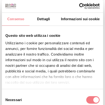
Consenso
Dettagli
Informazioni sui cookie
1
/
3
Questo sito web utilizza i cookie
Utilizziamo i cookie per personalizzare contenuti ed
RICHIEDI INFORMAZIONI
annunci, per fornire funzionalità dei social media e per
analizzare il nostro traffico. Condividiamo inoltre
informazioni sul modo in cui utilizza il nostro sito con i
nostri partner che si occupano di analisi dei dati web,
pubblicità e social media, i quali potrebbero combinarle
RESTA IN CONTATTO
con altre informazioni che ha fornito loro o che hanno
raccolto dal suo utilizzo dei loro servizi.
Iscriviti alla newsletter delle Dolomiti Bellunesi!
Riceverai notizie, informazioni, itinerari, idee e
Selezione
Necessari
del
consigli per la tua vacanza in ogni stagione.