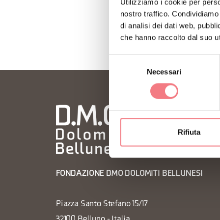
Utilizziamo i cookie per perso
nostro traffico. Condividiamo 
di analisi dei dati web, pubbl
che hanno raccolto dal suo uti
Selezione
Necessari
del
consenso
Rifiuta
FONDAZIONE DMO DOLOMITI BELLUNESI
Piazza Santo Stefano 15/17
32100 Belluno - Italia