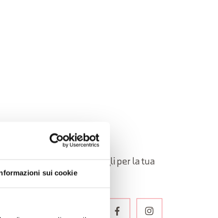
elle Dolomiti Bellunesi!
oni, itinerari, idee e consigli per la tua
Informazioni sui cookie
LETTER