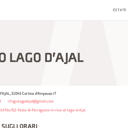
ESTATE
O LAGO D'AJAL
AJAL, 32043 Cortina d'Ampezzo IT
8
rifugiolagodajal@gmail.com
.it/IT/ev152-Festa-di-Ferragosto-in-riva-al-lago-d-Ajal
 SUGLI ORARI