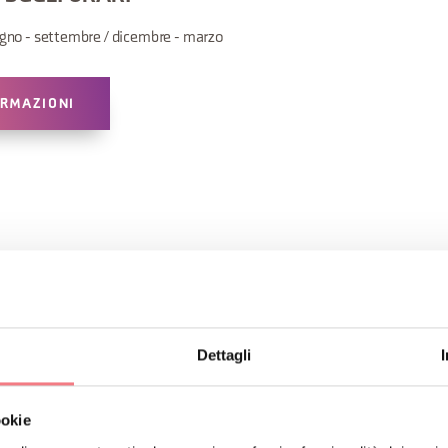
gno - settembre / dicembre - marzo
ORMAZIONI
O
Iscriviti alla newsletter d
Riceverai notizie, informazi
Dettagli
vacanza in ogni stagione.
ookie
ISCRIVITI ALLA NEWS