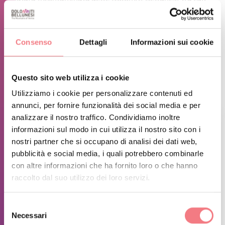
Volo libero (parapendio, deltaplano) con decollo a pochi
metri dal rifugio; Arrampicata con vie con livelli diversi
Consenso
Dettagli
Informazioni sui cookie
di difficoltà adatti a tutti; Sport acquatici nel vicino lago
di Santa Croce ed altre attività sportive praticabili nei
dintorni (mountain bike, trekking ed escursionismo).
Questo sito web utilizza i cookie
Utilizziamo i cookie per personalizzare contenuti ed
annunci, per fornire funzionalità dei social media e per
analizzare il nostro traffico. Condividiamo inoltre
informazioni sul modo in cui utilizza il nostro sito con i
nostri partner che si occupano di analisi dei dati web,
pubblicità e social media, i quali potrebbero combinarle
con altre informazioni che ha fornito loro o che hanno
raccolto dal suo utilizzo dei loro servizi.
Selezione
Necessari
del