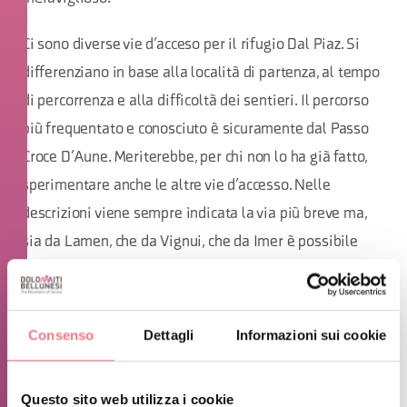
Ci sono diverse vie d’acceso per il rifugio Dal Piaz. Si
differenziano in base alla località di partenza, al tempo
di percorrenza e alla difficoltà dei sentieri. Il percorso
più frequentato e conosciuto è sicuramente dal Passo
Croce D’Aune. Meriterebbe, per chi non lo ha già fatto,
sperimentare anche le altre vie d’accesso. Nelle
descrizioni viene sempre indicata la via più breve ma,
sia da Lamen, che da Vignui, che da Imer è possibile
effettuare delle varianti indicate sulle cartine
topografiche. Ecco perchè è INDISPENSABILE avere
sempre con sè una cartina topografica della zona che si
Consenso
Dettagli
Informazioni sui cookie
ha intenzione di frequentare.
A voi quindi la scelta del percorso per venirci a trovare!
Questo sito web utilizza i cookie