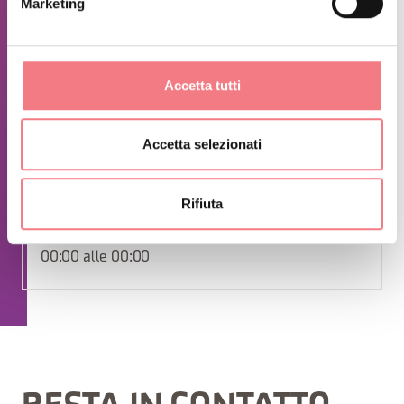
Marketing
Per gli aggiornamenti sulle aperture straordinarie, gli eventi
speciali e lo stato dei sentieri (specie in presenza di neve)
chiamaci al +39 345 356 2326 o seguici sulle nostre
Accetta tutti
Pagine Facebook o Instagram.
Accetta selezionati
RICHIEDI INFORMAZIONI
Rifiuta
1 giugno - 20 settembre 2026
: tutti i giorni dalle
00:00 alle 00:00