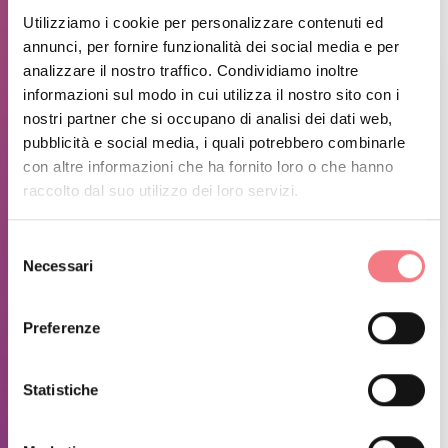
Utilizziamo i cookie per personalizzare contenuti ed
annunci, per fornire funzionalità dei social media e per
analizzare il nostro traffico. Condividiamo inoltre
informazioni sul modo in cui utilizza il nostro sito con i
nostri partner che si occupano di analisi dei dati web,
pubblicità e social media, i quali potrebbero combinarle
con altre informazioni che ha fornito loro o che hanno
raccolto dal suo utilizzo dei loro servizi.
Selezione
Necessari
del
consenso
1
/
4
Preferenze
INFORMAZIONI SUGLI ORARI
Statistiche
Siamo aperti il venerdì, il sabato e la domenica nel mese di
maggio e tutti i giorni dal 1° giugno al 20 settembre circa.