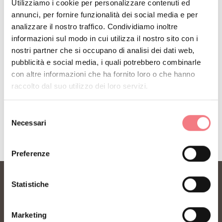
Utilizziamo i cookie per personalizzare contenuti ed
Iscriviti alla newsletter delle Dolomiti Bellunesi!
annunci, per fornire funzionalità dei social media e per
Riceverai notizie, informazioni, itinerari, idee e
analizzare il nostro traffico. Condividiamo inoltre
informazioni sul modo in cui utilizza il nostro sito con i
consigli per la tua vacanza in ogni stagione.
nostri partner che si occupano di analisi dei dati web,
pubblicità e social media, i quali potrebbero combinarle
con altre informazioni che ha fornito loro o che hanno
ISCRIVITI ALLA NEWSLETTER
raccolto dal suo utilizzo dei loro servizi.
Selezione
Necessari
del
consenso
Preferenze
Statistiche
Marketing