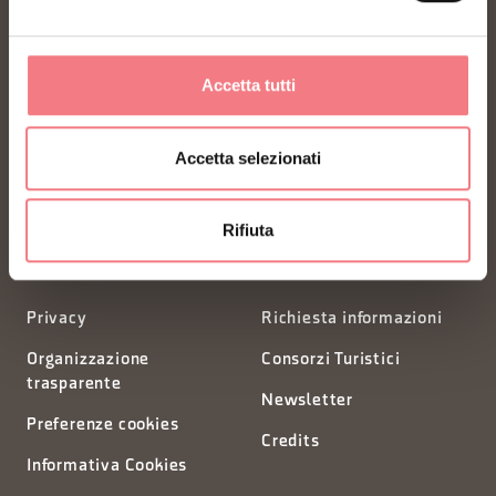
FONDAZIONE DMO DOLOMITI BELLUNESI
Accetta tutti
Piazza Santo Stefano 15/17
Accetta selezionati
32100 Belluno - Italia
Rifiuta
segreteria@dmodolomiti.it
Privacy
Richiesta informazioni
Organizzazione
Consorzi Turistici
trasparente
Newsletter
Preferenze cookies
Credits
Informativa Cookies