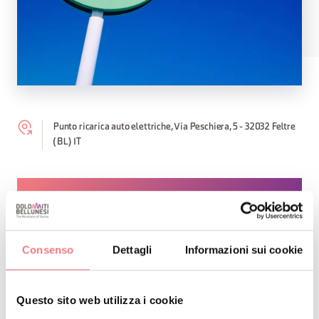
Punto ricarica auto elettriche, Via Peschiera, 5 - 32032 Feltre
(BL) IT
RICHIEDI INFORMAZIONI
Consenso
Dettagli
Informazioni sui cookie
RESTA IN CONTATTO
Questo sito web utilizza i cookie