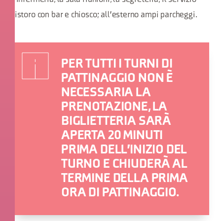
ristoro con bar e chiosco; all'esterno ampi parcheggi.
PER TUTTI I TURNI DI
PATTINAGGIO NON È
NECESSARIA LA
PRENOTAZIONE, LA
BIGLIETTERIA SARÀ
APERTA 20 MINUTI
PRIMA DELL'INIZIO DEL
TURNO E CHIUDERÀ AL
TERMINE DELLA PRIMA
ORA DI PATTINAGGIO.