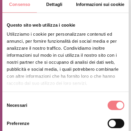
Palazzo del Ghiaccio, Località Bosco drio le Rive, 32032
Consenso
Dettagli
Informazioni sui cookie
Feltre BL, Italia
SUNDAY 26 OCTOBER
Questo sito web utilizza i cookie
10:00 am – 12:00 pmPattinaggio PubblicoPalaFeltre - Palazzo
Utilizziamo i cookie per personalizzare contenuti ed
del Ghiaccio, Località Bosco drio le Rive, 32032 Feltre BL, Italia
annunci, per fornire funzionalità dei social media e per
analizzare il nostro traffico. Condividiamo inoltre
2:30 pm – 4:30 pmPattinaggio PubblicoPalaFeltre - Palazzo del
informazioni sul modo in cui utilizza il nostro sito con i
Ghiaccio, Località Bosco drio le Rive, 32032 Feltre BL, Italia
nostri partner che si occupano di analisi dei dati web,
5:30 pm – 7:30 pmPattinaggio PubblicoPalaFeltre - Palazzo del
pubblicità e social media, i quali potrebbero combinarle
Ghiaccio, Località Bosco drio le Rive, 32032 Feltre BL, Italia
con altre informazioni che ha fornito loro o che hanno
raccolto dal suo utilizzo dei loro servizi.
NOVEMBER 2025
SATURDAY 1 NOVEMBER
Selezione
Necessari
del
2:30 pm – 4:30 pmPattinaggio PubblicoPalaFeltre -
consenso
Palazzo del Ghiaccio, Località Bosco drio le Rive, 32032
Preferenze
Feltre BL, Italia