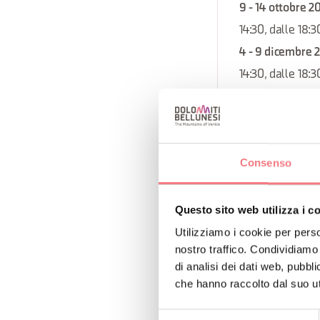
9 - 14 ottobre 2
14:30, dalle 18:3
4 - 9 dicembre 
14:30, dalle 18:3
6 - 11 novembre
14:30, dalle 18:3
4 - 9 settembre
Consenso
14:30, dalle 18:3
14 - 19 agosto 2
14:30, dalle 18:3
Questo sito web utilizza i c
25 - 30 settemb
Utilizziamo i cookie per perso
nostro traffico. Condividiamo 
14:30, dalle 18:3
di analisi dei dati web, pubbl
11 - 16 settemb
che hanno raccolto dal suo uti
14:30, dalle 18:3
Selezione
28 agosto - 2 s