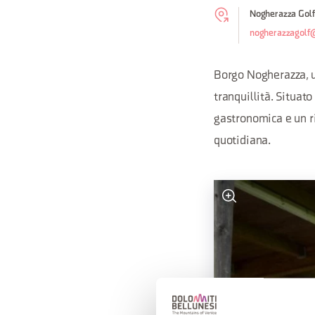
Nogherazza Golf 
nogherazzagolf
Borgo Nogherazza, un
tranquillità. Situat
gastronomica e un ri
quotidiana.