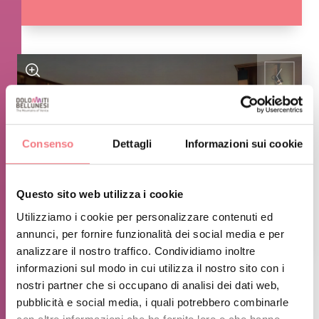
Consenso
Dettagli
Informazioni sui cookie
Questo sito web utilizza i cookie
Utilizziamo i cookie per personalizzare contenuti ed
annunci, per fornire funzionalità dei social media e per
1
/
2
analizzare il nostro traffico. Condividiamo inoltre
informazioni sul modo in cui utilizza il nostro sito con i
nostri partner che si occupano di analisi dei dati web,
INFORMAZIONI SUGLI ORARI
pubblicità e social media, i quali potrebbero combinarle
Dal 20/09 al 19/12 sabato e domenica 10:00-12:30 14:30-18:00