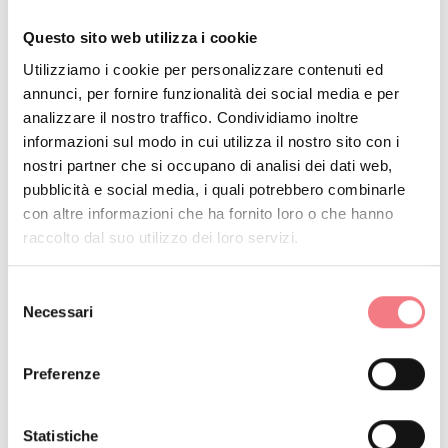
radura erbosa e poi nel bosco fino alla strada asfaltata.
Sotto la strada il terreno scende ripido fino al Rio dei
Questo sito web utilizza i cookie
Loschi per poi risalire la sponda opposta; in questa
Utilizziamo i cookie per personalizzare contenuti ed
annunci, per fornire funzionalità dei social media e per
parte i resti della muraglia sono più difficili da vedere
analizzare il nostro traffico. Condividiamo inoltre
perchè nascosti da un ricco sottobosco. Comunque se si
informazioni sul modo in cui utilizza il nostro sito con i
prosegue fin sotto le Crepe di Formin si potrà osservare
nostri partner che si occupano di analisi dei dati web,
una coppia di targhe molto ben conservate infisse nella
pubblicità e social media, i quali potrebbero combinarle
con altre informazioni che ha fornito loro o che hanno
roccia: quella degli Asburgo e quella di Venezia con il
raccolto dal suo utilizzo dei loro servizi.
leone di S.Marco.
Selezione
Si consiglia di percorrere il percorso con una guida
Necessari
del
alpina.
consenso
Preferenze
RICHIEDI INFORMAZIONI
Statistiche