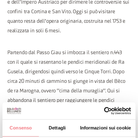
e dell'Impero Austriaco per dirimere le controversie sui
confini tra Cortina e San Vito. Oggi si può visitare
quanto resta dell'opera originaria, costruita nel 1753 e
realizzata in soli 6 mesi.
Partendo dal Passo Giau si imbocca il sentiero n.443
con il quale si rasentano le pendici meridionali de Ra
Gusela, dirigendosi quindi verso le Cinque Torri. Dopo
circa 20 minuti di cammino si giunge in vista del Bèco
de ra Marogna, ovvero "cima della muraglia". Qui si
abbandona il sentiero per raggiungere le pendici
meridionali del Bèco, su cui è scolpita una croce a
segnalazione del confine tra i due comuni. Da questo
Consenso
Dettagli
Informazioni sui cookie
punto si inizia a vedere il muretto, che scende lungo una