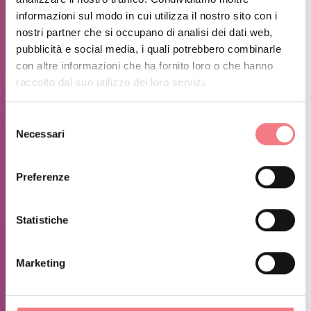
delle strade: Strade di servizio delle piste,
Tipologia
informazioni sul modo in cui utilizza il nostro sito con i
nostri partner che si occupano di analisi dei dati web,
sentieri in single trak, Silvopastorali sdrucciolevoli
pubblicità e social media, i quali potrebbero combinarle
con altre informazioni che ha fornito loro o che hanno
raccolto dal suo utilizzo dei loro servizi.
Note:
Le discese sulle piste sono particolarmente ripide e
Selezione
Necessari
del
intersecate spesso da canalette di scolo: prestare
consenso
attenzione.
Preferenze
Laddove possibile si raccomanda di risparmiare la
Statistiche
batteria per completare il Tour.
Marketing
Possibilità di acquisto e degustazione di prodotti tipici