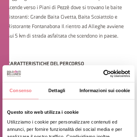
scende verso i Piani di Pezzè dove si trovano le baite
ristoranti: Grande Baita Civetta, Baita Scoiattolo e
Ristorante Fontanabona Il rientro ad Alleghe avviene
sui 5 km di strada asfaltata che scendono in paese.
CARATTERISTICHE DEL PERCORSO
dell’anello dai Piani di Pezzè ai Piani di
Lunghezza
Consenso
Dettagli
Informazioni sui cookie
Pezzè km 17.07 + 5km di discesa su asfalto verso
Alleghe
Questo sito web utilizza i cookie
positivo: 906m – Dislivello negativo fino ad
Dislivello
Utilizziamo i cookie per personalizzare contenuti ed
annunci, per fornire funzionalità dei social media e per
Alleghe 951
analizzare il nostro traffico. Condividiamo inoltre