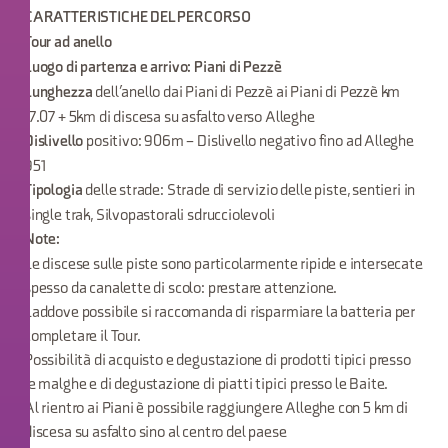
CARATTERISTICHE DEL PERCORSO
Tour ad anello
Luogo di partenza e arrivo: Piani di Pezzè
dell’anello dai Piani di Pezzè ai Piani di Pezzè km
Lunghezza
17.07 + 5km di discesa su asfalto verso Alleghe
positivo: 906m – Dislivello negativo fino ad Alleghe
Dislivello
951
delle strade: Strade di servizio delle piste, sentieri in
Tipologia
single trak, Silvopastorali sdrucciolevoli
Note:
Le discese sulle piste sono particolarmente ripide e intersecate
spesso da canalette di scolo: prestare attenzione.
Laddove possibile si raccomanda di risparmiare la batteria per
completare il Tour.
Possibilità di acquisto e degustazione di prodotti tipici presso
le malghe e di degustazione di piatti tipici presso le Baite.
Al rientro ai Piani è possibile raggiungere Alleghe con 5 km di
discesa su asfalto sino al centro del paese