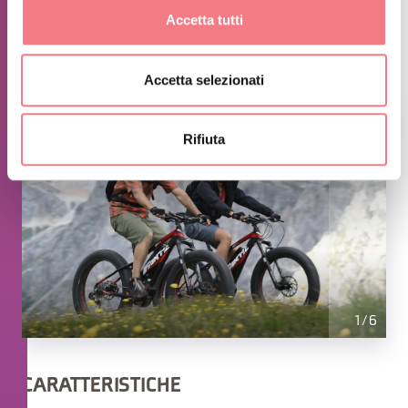
presso le malghe e di degustazione di piatti tipici
Accetta tutti
presso le Baite.
Accetta selezionati
Rifiuta
1
/
6
CARATTERISTICHE