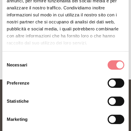
annunci, per fornire funzionalità dei social media e per
analizzare il nostro traffico. Condividiamo inoltre
consigli per la tua vacanza in ogni stagione.
informazioni sul modo in cui utilizza il nostro sito con i
nostri partner che si occupano di analisi dei dati web,
pubblicità e social media, i quali potrebbero combinarle
ISCRIVITI ALLA NEWSLETTER
con altre informazioni che ha fornito loro o che hanno
raccolto dal suo utilizzo dei loro servizi.
Selezione
Necessari
del
consenso
Preferenze
Statistiche
Marketing