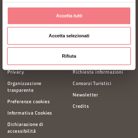
FONDAZIONE DMO DOLOMITI BELLUNESI
Accetta tutti
Piazza Santo Stefano 15/17
32100 Belluno - Italia
Accetta selezionati
segreteria@dmodolomiti.it
Rifiuta
Privacy
Richiesta informazioni
Organizzazione
Consorzi Turistici
trasparente
Newsletter
Preferenze cookies
Credits
Informativa Cookies
Dichiarazione di
accessibilità