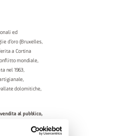
ionali ed
ie d’oro (Bruxelles,
ferita a Cortina
onflitto mondiale,
ta nel 1963,
artigianale,
vallate dolomitiche,
vendita al pubblico,
nte tutte le nostre