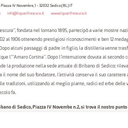
, Piazza IV Novembre, 1 - 32032 Sedico (BL) IT
4
info@liquorifrescura.it
www.liquorifrescura.it
rescura”, fondata nel lontano 1895, partecipò a varie mostre naz
902 al 1906 ottenendo prestigiosi riconoscimenti e ben 12 medagl
Dopo alcuni passaggi di padre in figlio, la distilleria venne tras
que l’”Amaro Cortina”. Dopo l’interruzione dovuta al secondo c
nde la produzione nella sede attuale di Bribano di Sedico; rileva
il nome del suo fondatore, l’attività conserva il suo carattere 
le tradizioni, utilizzando al meglio piante, radici ed erbe delle 
ecolo fa.
ibano di Sedico, Piazza IV Novembe n.2, si trova il nostro punto 
ri che lo desiderano, hanno la possibilità di degustare gratuitame