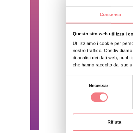
INFORMAZIONI
Consenso
Lunedì 08:30 - 12:30 14
Questo sito web utilizza i c
Martedì 08:30 - 12:30 1
Utilizziamo i cookie per perso
Mercoledì 08:30 - 12:30
nostro traffico. Condividiamo 
di analisi dei dati web, pubbl
Giovedì 08:30 - 12:301
che hanno raccolto dal suo uti
Venerdì 08:30 - 12:30 1
Selezione
Sabato 08:30 - 12:30 1
Necessari
del
consenso
Domenica Chiuso
RICHIEDI INF
Rifiuta