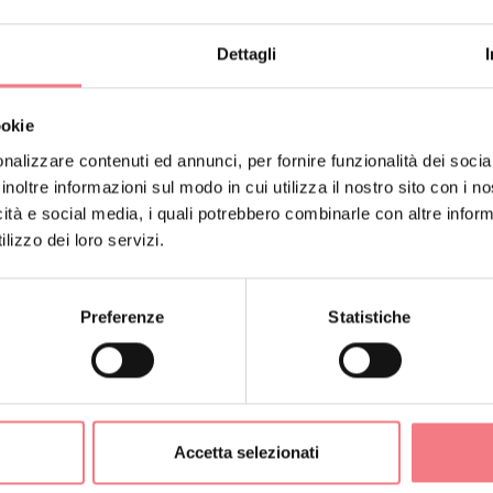
 SUGLI ORARI
Dettagli
:30 - 19:00
ookie
4:30 - 19:00
nalizzare contenuti ed annunci, per fornire funzionalità dei socia
 14:30 - 19:00
inoltre informazioni sul modo in cui utilizza il nostro sito con i 
icità e social media, i quali potrebbero combinarle con altre inform
4:30 - 19:00
lizzo dei loro servizi.
4:30 - 19:00
4:30 - 19:00
Preferenze
Statistiche
ORMAZIONI
Accetta selezionati