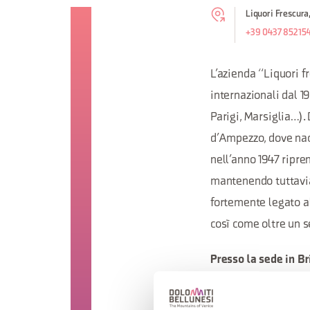
Liquori Frescura
+39 0437 85215
L’azienda “Liquori f
internazionali dal 1
Parigi, Marsiglia…). 
d’Ampezzo, dove nac
nell’anno 1947 ripre
mantenendo tuttavia 
fortemente legato al
così come oltre un s
Presso la sede in Br
ove tutti i visitato
specialità.