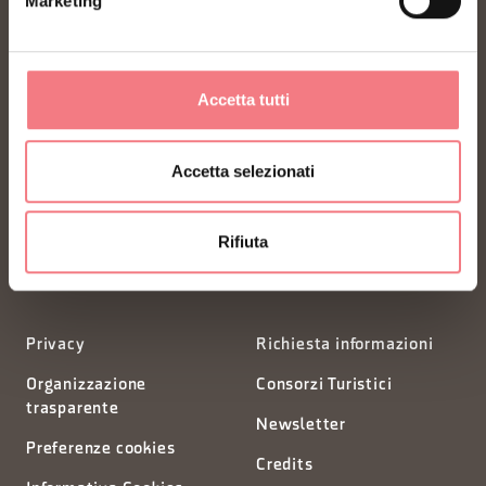
Marketing
Accetta tutti
FONDAZIONE DMO DOLOMITI BELLUNESI
Accetta selezionati
Piazza Santo Stefano 15/17
32100 Belluno - Italia
Rifiuta
segreteria@dmodolomiti.it
Privacy
Richiesta informazioni
Organizzazione
Consorzi Turistici
trasparente
Newsletter
Preferenze cookies
Credits