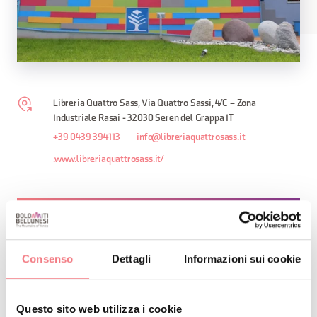
Libreria Quattro Sass, Via Quattro Sassi, 4/C – Zona
Industriale Rasai - 32030 Seren del Grappa IT
+39 0439 394113
info@libreriaquattrosass.it
.www.libreriaquattrosass.it/
RICHIEDI INFORMAZIONI
Consenso
Dettagli
Informazioni sui cookie
Questo sito web utilizza i cookie