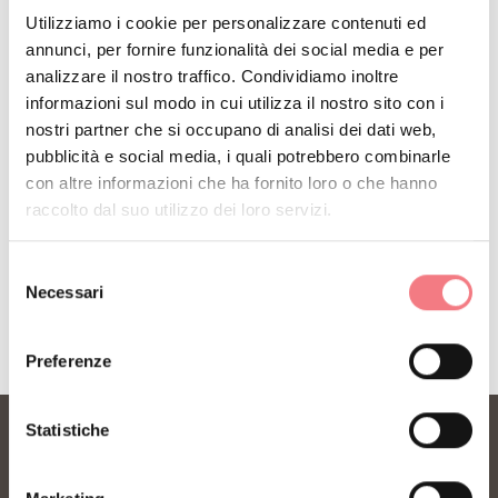
RESTA IN CONTATTO
Utilizziamo i cookie per personalizzare contenuti ed
annunci, per fornire funzionalità dei social media e per
Iscriviti alla newsletter delle Dolomiti Bellunesi!
analizzare il nostro traffico. Condividiamo inoltre
Riceverai notizie, informazioni, itinerari, idee e
informazioni sul modo in cui utilizza il nostro sito con i
consigli per la tua vacanza in ogni stagione.
nostri partner che si occupano di analisi dei dati web,
pubblicità e social media, i quali potrebbero combinarle
con altre informazioni che ha fornito loro o che hanno
ISCRIVITI ALLA NEWSLETTER
raccolto dal suo utilizzo dei loro servizi.
Selezione
Necessari
del
consenso
Preferenze
Statistiche