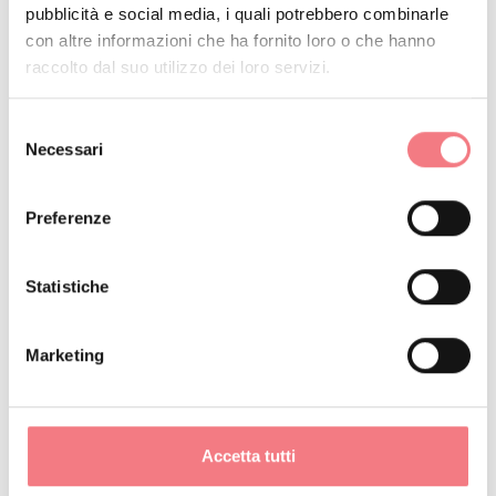
pubblicità e social media, i quali potrebbero combinarle
con altre informazioni che ha fornito loro o che hanno
RICHIEDI INFORMAZIONI
raccolto dal suo utilizzo dei loro servizi.
Selezione
Necessari
del
consenso
RESTA IN CONTATTO
Preferenze
Iscriviti alla newsletter delle Dolomiti Bellunesi!
Statistiche
Riceverai notizie, informazioni, itinerari, idee e
consigli per la tua vacanza in ogni stagione.
Marketing
ISCRIVITI ALLA NEWSLETTER
Accetta tutti