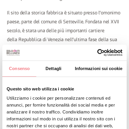
Il sito della storica fabbrica è situato presso l'omonimo
paese, parte del comune di Setteville. Fondata nel XVII
secolo, è stata una delle più importanti cartiere
della Repubblica di Venezia nell'ultima fase della sua
storia[1], ed ha continuato la sua attività industriale fino
alla seconda metà del '900.
Consenso
Dettagli
Informazioni sui cookie
L'associazione LaCharta, si occupa di gestire e
valorizzare gli spazi del complesso d'archeologia
Questo sito web utilizza i cookie
industriale dell'ex Cartiera di Vas dopo il restauro
Utilizziamo i cookie per personalizzare contenuti ed
avvenuto tra il 2005 e il 2012.
annunci, per fornire funzionalità dei social media e per
analizzare il nostro traffico. Condividiamo inoltre
Le attività svolte comprendono visite guidate,
informazioni sul modo in cui utilizza il nostro sito con i
organizazione di laboratori ed eventi.
nostri partner che si occupano di analisi dei dati web,