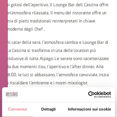
ai golosi dell’aperitivo, Il Lounge Bar dell Cascina offre
un’atmosfera rilassata. Il menu del ristorante offre un
mix di piatti tradizionali reinterpretati in chiave
moderna dagli Chef .
Al calar della sera, l’atmosfera cambia e Lounge Bar di
La Cascina si trasforma in una delle location più
esclusive di tutta Alpago. Le serate sono caratterizzate
da due momenti clou, l’aperitivo e l’after dinner. Alle
18:00, le luci si abbassano, l’atmosfera conviviale inizia
a riscaldare l’ambiente e i nostri mixologist
sorprendono con classici cocktail italiani anni 20/40 e
cocktail interamente firmati La Cascina. Dopo cena,
insieme al menu dei cocktail viene offerta un’attenta
Consenso
Dettagli
Informazioni sui cookie
selezione di whisky.