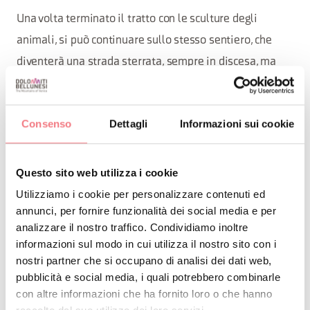
Una volta terminato il tratto con le sculture degli
animali, si può continuare sullo stesso sentiero, che
diventerà una strada sterrata, sempre in discesa, ma
con una pendenza più accentuata. Si arriverà ad un
tratto quasi in piano, per poi cominciare una ripida
Consenso
Dettagli
Informazioni sui cookie
salita, fino ad arrivare al magnifico ponte
tibetano della Val Montina, una valle selvaggia e poco
frequentata, che collega le due sponde del torrente
Questo sito web utilizza i cookie
Valmontina.
Utilizziamo i cookie per personalizzare contenuti ed
annunci, per fornire funzionalità dei social media e per
Lungo il tragitto di circa 3 km, solo andata, si trovano
analizzare il nostro traffico. Condividiamo inoltre
informazioni sul modo in cui utilizza il nostro sito con i
varie zone attrezzate con panchine e tavolini, per poter
nostri partner che si occupano di analisi dei dati web,
fare una sosta o un bel pic-nic. Il sentiero è percorribile
pubblicità e social media, i quali potrebbero combinarle
anche con passeggino da trekking.
con altre informazioni che ha fornito loro o che hanno