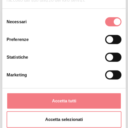
raccolto dal suo utilizzo dei loro servizi.
Selezione
Necessari
del
consenso
Preferenze
Statistiche
Marketing
1
/
3
Accetta tutti
RICHIEDI INFORMAZIONI
Accetta selezionati