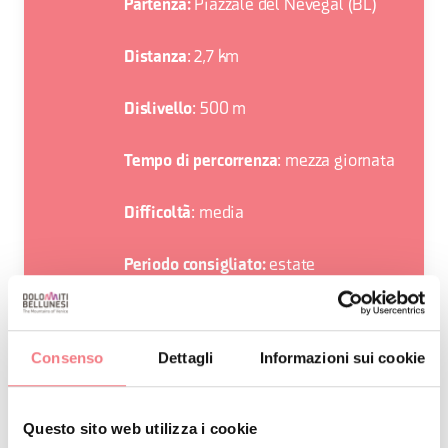
Piazzale del Nevegal (BL)
Partenza:
: 2,7 km
Distanza
: 500 m
Dislivello
: mezza giornata
Tempo di percorrenza
: media
Difficoltà
estate
Periodo consigliato:
Ci si trova in un ambiente naturale che
esige rispetto:
Consenso
Dettagli
Informazioni sui cookie
Divieto di raccolta di fiori
Questo sito web utilizza i cookie
Divieto di balneazione