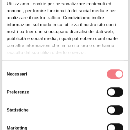
Utilizziamo i cookie per personalizzare contenuti ed
No agli schiamazzi
annunci, per fornire funzionalità dei social media e per
Divieto di accensione fuochi
analizzare il nostro traffico. Condividiamo inoltre
Non lasciare in giro rifiuti, ma
informazioni sul modo in cui utilizza il nostro sito con i
gettali negli appositi spazi (anche i
nostri partner che si occupano di analisi dei dati web,
pubblicità e social media, i quali potrebbero combinarle
mozziconi di sigarette, i fazzolettini,
con altre informazioni che ha fornito loro o che hanno
le mascherine e il rifiuto umido)
raccolto dal suo utilizzo dei loro servizi.
I minori devono essere
accompagnati
Selezione
Necessari
del
I cani devono essere tenuti al
consenso
guinzaglio e le loro deiezioni
Preferenze
raccolte
Non uscire dal sentiero
Statistiche
Non disturbare la fauna locale
Si suggerisce di informarsi tramite il
Marketing