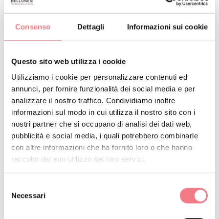
1
/
2
Consenso
Dettagli
Informazioni sui cookie
Questo sito web utilizza i cookie
RICHIEDI INFORMAZIONI
Utilizziamo i cookie per personalizzare contenuti ed
annunci, per fornire funzionalità dei social media e per
analizzare il nostro traffico. Condividiamo inoltre
informazioni sul modo in cui utilizza il nostro sito con i
nostri partner che si occupano di analisi dei dati web,
RESTA IN CONTATTO
pubblicità e social media, i quali potrebbero combinarle
con altre informazioni che ha fornito loro o che hanno
Iscriviti alla newsletter delle Dolomiti Bellunesi!
raccolto dal suo utilizzo dei loro servizi.
Riceverai notizie, informazioni, itinerari, idee e
Selezione
consigli per la tua vacanza in ogni stagione.
Necessari
del
consenso