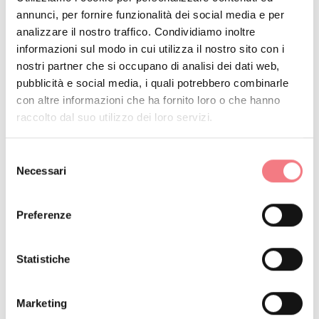
annunci, per fornire funzionalità dei social media e per
analizzare il nostro traffico. Condividiamo inoltre
Ci si trova in un ambiente naturale che esige rispetto:
informazioni sul modo in cui utilizza il nostro sito con i
nostri partner che si occupano di analisi dei dati web,
Divieto di raccolta di fiori
pubblicità e social media, i quali potrebbero combinarle
Divieto di balneazione
con altre informazioni che ha fornito loro o che hanno
raccolto dal suo utilizzo dei loro servizi.
No agli schiamazzi
Divieto di accensione fuochi
Selezione
Non lasciare in giro rifiuti, ma gettali negli appositi
Necessari
del
spazi (anche i mozziconi di sigarette, i fazzolettini, le
consenso
mascherine e il rifiuto umido)
Preferenze
I minori devono essere accompagnati
I cani devono essere tenuti al guinzaglio e le loro
Statistiche
deiezioni raccolte
Non uscire dal sentiero
Marketing
Non disturbare la fauna locale