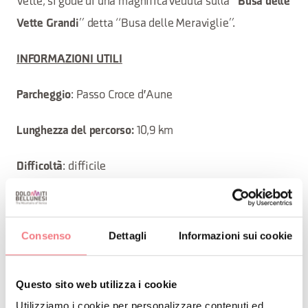
Vette, si gode di una magnifica veduta sulla “
Busa delle
” detta “Busa delle Meraviglie”.
Vette Grandi
INFORMAZIONI UTILI
: Passo Croce d'Aune
Parcheggio
10,9 km
Lunghezza del percorso:
: difficile
Difficoltà
978 m
Dislivello:
Consenso
Dettagli
Informazioni sui cookie
mezza giornata
Durata:
estate
Stagione:
Questo sito web utilizza i cookie
Utilizziamo i cookie per personalizzare contenuti ed