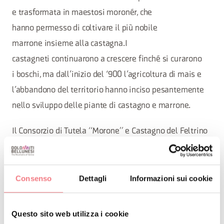
e trasformata in maestosi moronér, che
hanno permesso di coltivare il più nobile
marrone insieme alla castagna.I
castagneti continuarono a crescere finché si curarono
i boschi, ma dall’inizio del ‘900 l’agricoltura di mais e
l’abbandono del territorio hanno inciso pesantemente
nello sviluppo delle piante di castagno e marrone.
Il Consorzio di Tutela “Morone” e Castagno del Feltrino
è nato nel 1996 per la salvaguardia delle piante
superstiti e per il mantenimento e lo sviluppo della
coltura attraverso una rinnovata passione di alcuni
Consenso
Dettagli
Informazioni sui cookie
abitanti.
Questo sito web utilizza i cookie
Circa un centinaio di soci del Consorzio curano i