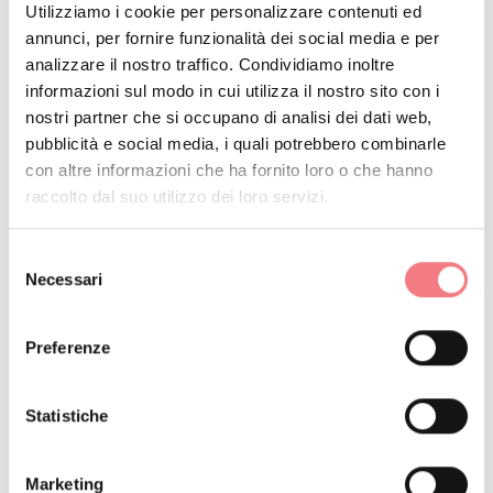
Utilizziamo i cookie per personalizzare contenuti ed
castagneti attraverso la pulizia dei boschi, la potatura,
annunci, per fornire funzionalità dei social media e per
l’innesto e la valorizzazione del prodotto locale.
analizzare il nostro traffico. Condividiamo inoltre
informazioni sul modo in cui utilizza il nostro sito con i
nostri partner che si occupano di analisi dei dati web,
Oggi sono state recuperate 460 piante di Moroni, tra
pubblicità e social media, i quali potrebbero combinarle
queste anche alberi secolari, a cui si aggiungono 282
con altre informazioni che ha fornito loro o che hanno
raccolto dal suo utilizzo dei loro servizi.
piante giovani. Attualmente si stanno risanando anche
le piante di Castagna per la rinomata farina
Selezione
Necessari
del
consenso
RICHIEDI INFORMAZIONI
Preferenze
Statistiche
RESTA IN CONTATTO
Marketing