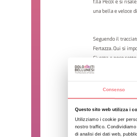
f.lla Pecol e si risa
una bella e veloce d
Seguendo il tracciat
Fertazza. Qui si imp
Civetta e poco sotto
Cis si sposta verso 
Consenso
ripida e tecnica nei
eguali. Dopo la sost
Questo sito web utilizza i c
tecnici fuorisella 
Utilizziamo i cookie per perso
nostro traffico. Condividiamo 
di analisi dei dati web, pubbl