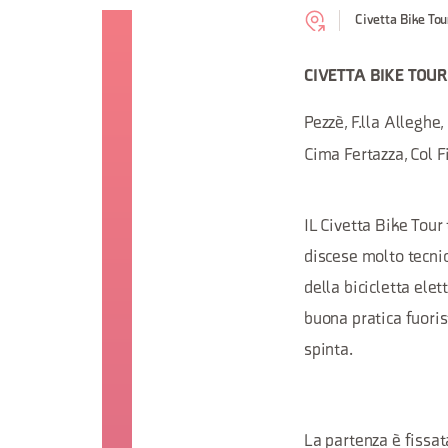
Civetta Bike Tou
CIVETTA BIKE TOU
Pezzè, F.lla Alleghe
Cima Fertazza, Col Fi
IL Civetta Bike Tour 
discese molto tecnic
della bicicletta elet
buona pratica fuoris
spinta.
La partenza è fissat