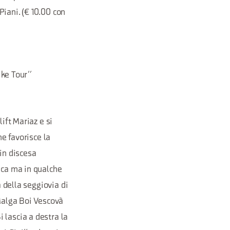
Piani. (€ 10.00 con
Bike Tour”
ift Mariaz e si
he favorisce la
 in discesa
nca ma in qualche
a della seggiovia di
 Malga Boi Vescovà
 lascia a destra la