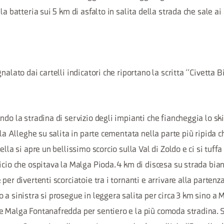
la batteria sui 5 km di asfalto in salita della strada che sale ai 
nalato dai cartelli indicatori che riportano la scritta “Civetta 
ndo la stradina di servizio degli impianti che fiancheggia lo skil
lla Alleghe su salita in parte cementata nella parte più ripida c
ella si apre un bellissimo scorcio sulla Val di Zoldo e ci si tuffa
icio che ospitava la Malga Pioda. 4 km di discesa su strada bia
per divertenti scorciatoie tra i tornanti e arrivare alla partenz
 a sinistra si prosegue in leggera salita per circa 3 km sino a
 Malga Fontanafredda per sentiero e la più comoda stradina. Si