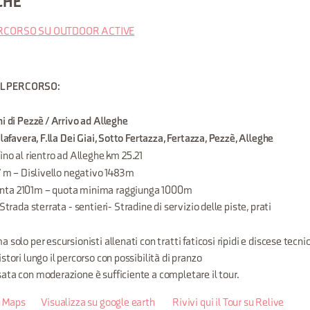
CHE
PERCORSO SU OUTDOOR ACTIVE
ICHE DEL PERCORSO:
i di Pezzè / Arrivo ad Alleghe
lafavera, F.lla Dei Giai, Sotto Fertazza, Fertazza, Pezzè, Alleghe
fino al rientro ad Alleghe km 25.21
 m – Dislivello negativo 1483m
nta 2101m – quota minima raggiunga 1000m
Strada sterrata - sentieri- Stradine di servizio delle piste, prati
 solo per escursionisti allenati con tratti faticosi ripidi e discese tecn
stori lungo il percorso con possibilità di pranzo
ata con moderazione è sufficiente a completare il tour.
su Maps
Visualizza su google earth
Rivivi qui il Tour su Relive