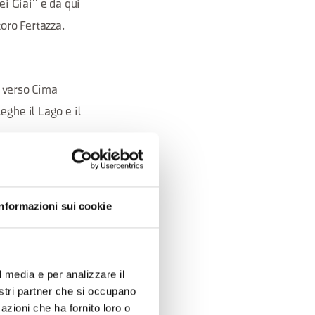
dei Giai” e da qui
toro Fertazza.
o verso Cima
eghe il Lago e il
ole diventa più
Informazioni sui cookie
sul Civetta non ha
ste con tratti
l media e per analizzare il
nostri partner che si occupano
azioni che ha fornito loro o