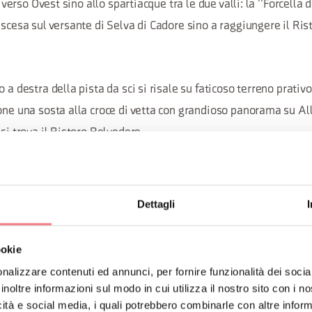
le verso Ovest sino allo spartiacque tra le due valli: la “Forcella 
iscesa sul versante di Selva di Cadore sino a raggiungere il Ris
o a destra della pista da sci si risale su faticoso terreno prativ
one una sosta alla croce di vetta con grandioso panorama su All
 si trova il Ristoro Belvedere.
Col Fioret per rientrare ad Alleghe. La discesa dapprima scorrev
Dettagli
 pressi del Ristoro La Ciasela da dove il panorama sul Pelmo e 
a di nuovo in ripida discesa mantenendosi sulla sinistra delle pi
ookie
davvero entusiasmanti. Si raccomanda prudenza e attenzione.
nalizzare contenuti ed annunci, per fornire funzionalità dei socia
inoltre informazioni sul modo in cui utilizza il nostro sito con i 
icità e social media, i quali potrebbero combinarle con altre inform