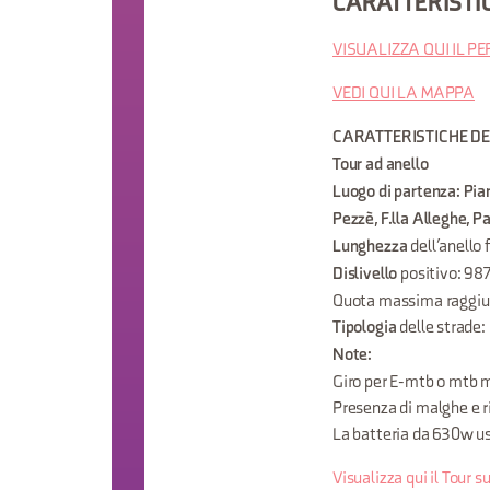
CARATTERISTI
VISUALIZZA QUI IL 
VEDI QUI LA MAPPA
CARATTERIST
Tour ad anello
Luogo di partenza: Pian
Pezzè, F.lla Alleghe, Pa
dell’anello 
Lunghezza
positivo: 987
Dislivello
Quota massima raggiu
delle strade: 
Tipologia
Note:
Giro per E-mtb o mtb ma
Presenza di malghe e ri
La batteria da 630w us
Visualizza qui il Tour 