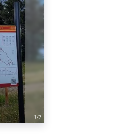
1
/
7