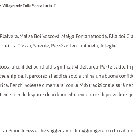
r, Villagrande Colle Santa Lucia IT
R
, Plafvera, Malga Boi Vescovà, Malga Fontanafredda, F.lla dei Gia
oret, La Tiezza, Strente, Pezzè arrivo cabinovia, Alleghe.
tocca alcuni dei punti più significativi dell’area. Per le salite i
he e ripide, il percorso si addice solo a chi ha una buona confi
trica. Per chi volesse cimentarsi con la Mtb tradizionale sarà nec
tradistica di disporre di un buon allenamento e di prevedere qu
a ai Piani di Pezzè che suggeriamo di raggiungere con la cabino