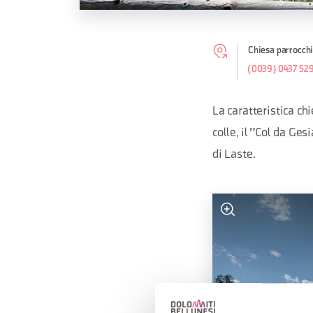
Chiesa parrocchi
(0039) 0437 52
La caratteristica ch
colle, il "Col da Ges
di Laste.