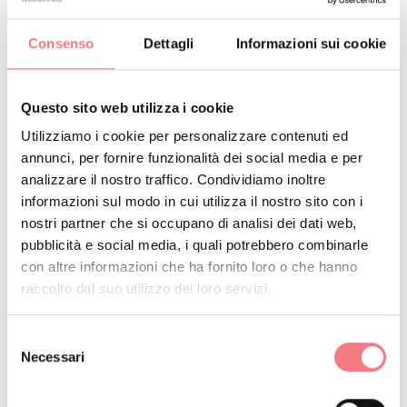
charging station ha tutto il necessario per effetturare
piccole riparazioni.
Consenso
Dettagli
Informazioni sui cookie
Questo sito web utilizza i cookie
RICHIEDI INFORMAZIONI
Utilizziamo i cookie per personalizzare contenuti ed
annunci, per fornire funzionalità dei social media e per
analizzare il nostro traffico. Condividiamo inoltre
informazioni sul modo in cui utilizza il nostro sito con i
nostri partner che si occupano di analisi dei dati web,
RESTA IN CONTATTO
pubblicità e social media, i quali potrebbero combinarle
con altre informazioni che ha fornito loro o che hanno
Iscriviti alla newsletter delle Dolomiti Bellunesi!
raccolto dal suo utilizzo dei loro servizi.
Riceverai notizie, informazioni, itinerari, idee e
consigli per la tua vacanza in ogni stagione.
Selezione
Necessari
del
consenso
ISCRIVITI ALLA NEWSLETTER