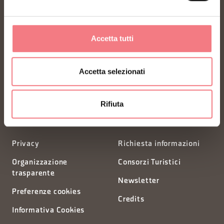
FONDAZIONE DMO DOLOMITI BELLUNESI
Accetta tutti
Piazza Santo Stefano 15/17
Accetta selezionati
32100 Belluno - Italia
Rifiuta
segreteria@dmodolomiti.it
Privacy
Richiesta informazioni
Organizzazione
Consorzi Turistici
trasparente
Newsletter
Preferenze cookies
Credits
Informativa Cookies