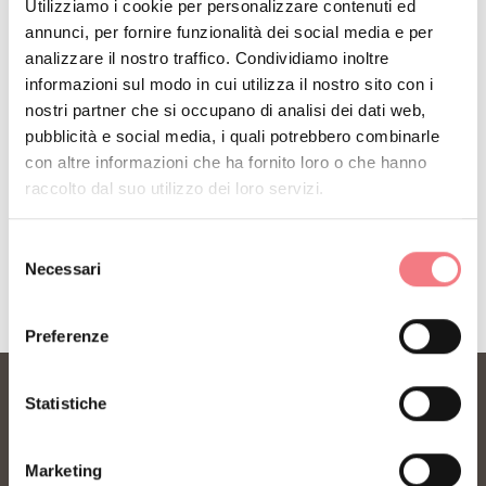
Utilizziamo i cookie per personalizzare contenuti ed
Iscriviti alla newsletter delle Dolomiti Bellunesi!
annunci, per fornire funzionalità dei social media e per
Riceverai notizie, informazioni, itinerari, idee e
analizzare il nostro traffico. Condividiamo inoltre
informazioni sul modo in cui utilizza il nostro sito con i
consigli per la tua vacanza in ogni stagione.
nostri partner che si occupano di analisi dei dati web,
pubblicità e social media, i quali potrebbero combinarle
con altre informazioni che ha fornito loro o che hanno
ISCRIVITI ALLA NEWSLETTER
raccolto dal suo utilizzo dei loro servizi.
Selezione
Necessari
del
consenso
Preferenze
Statistiche
Marketing