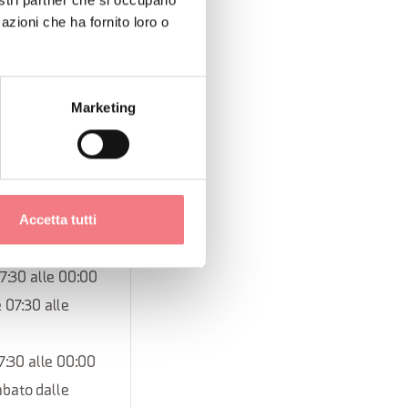
nostri partner che si occupano
azioni che ha fornito loro o
 07:30 alle 00:00
 07:30 alle
Marketing
le 07:30 alle
ato dalle 07:30
Accetta tutti
07:30 alle 00:00
07:30 alle 00:00
e 07:30 alle
07:30 alle 00:00
abato dalle