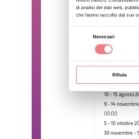
nostro traffico. Condividiamo 
di analisi dei dati web, pubbl
00:00
che hanno raccolto dal suo uti
19 - 24 ottobre 
7 - 12 dicembre
Selezione
Necessari
del
00:00
consenso
21 - 26 settemb
00:00
31 agosto - 5 s
Rifiuta
alle 00:00
12 - 17 ottobre 
10 - 15 agosto 
9 - 14 novembre
00:00
5 - 10 ottobre 2
30 novembre - 