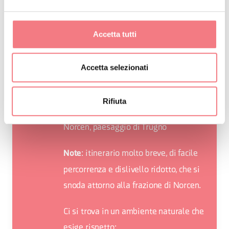
: percorribile tutto
Periodo consigliato
Accetta tutti
l'anno, ma preferibilmente in
primavera per le fioriture del
Accetta selezionati
sottobosco e in autunno per i colori
della vegetazione
Rifiuta
: borgo e chiesa di
Punti d'interesse
Norcen, paesaggio di Trugno
: itinerario molto breve, di facile
Note
percorrenza e dislivello ridotto, che si
snoda attorno alla frazione di Norcen.
Ci si trova in un ambiente naturale che
esige rispetto: