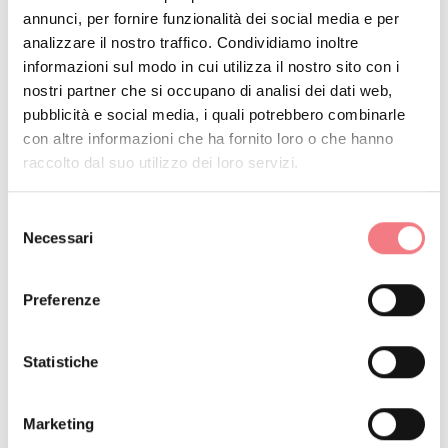
annunci, per fornire funzionalità dei social media e per
: Chiesa di Norcen
Partenza e arrivo
analizzare il nostro traffico. Condividiamo inoltre
(510 m.s.l.m.)
informazioni sul modo in cui utilizza il nostro sito con i
nostri partner che si occupano di analisi dei dati web,
pubblicità e social media, i quali potrebbero combinarle
: Trugno, Zigne
Località attraversate
con altre informazioni che ha fornito loro o che hanno
raccolto dal suo utilizzo dei loro servizi.
: frecce direzionali blu e
Segnaletica
bianche con la scritta "Anello delle
Selezione
Zinge"
Necessari
del
consenso
: 1,4 km
Distanza
Preferenze
: 61 m
Dislivello
Statistiche
: ore 0.45
Tempo di percorrenza
Marketing
: facile
Difficoltà