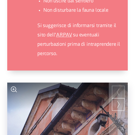
Non uscire dal sentiero
Non disturbare la fauna locale
Si suggerisce di informarsi tramite il
sito dell'
ARPAV
su eventuali
perturbazioni prima di intraprendere il
percorso.