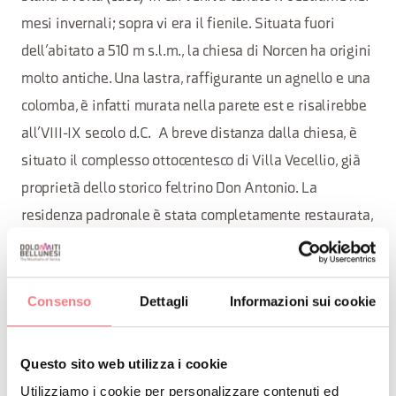
mesi invernali; sopra vi era il fienile. Situata fuori
dell’abitato a 510 m s.l.m., la chiesa di Norcen ha origini
molto antiche. Una lastra, raffigurante un agnello e una
colomba, è infatti murata nella parete est e risalirebbe
all’VIII-IX secolo d.C. A breve distanza dalla chiesa, è
situato il complesso ottocentesco di Villa Vecellio, già
proprietà dello storico feltrino Don Antonio. La
residenza padronale è stata completamente restaurata,
mentre alla fine del XIX secolo venne realizzato
l’attiguo oratorio dedicato al Beato Bernardino da
Feltre, ove riposano l’offerente e sua madre.
Consenso
Dettagli
Informazioni sui cookie
Questo sito web utilizza i cookie
:
INFORMAZIONI UTILI
Utilizziamo i cookie per personalizzare contenuti ed