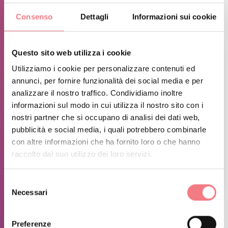
breve salita al Col dei Baldi per il rientro con l’impianto
Consenso
Dettagli
Informazioni sui cookie
a fune.
Questo sito web utilizza i cookie
Utilizziamo i cookie per personalizzare contenuti ed
annunci, per fornire funzionalità dei social media e per
analizzare il nostro traffico. Condividiamo inoltre
informazioni sul modo in cui utilizza il nostro sito con i
nostri partner che si occupano di analisi dei dati web,
pubblicità e social media, i quali potrebbero combinarle
con altre informazioni che ha fornito loro o che hanno
raccolto dal suo utilizzo dei loro servizi.
1
/
5
Selezione
Necessari
del
consenso
ULTERIORI INFORMAZIONI
Preferenze