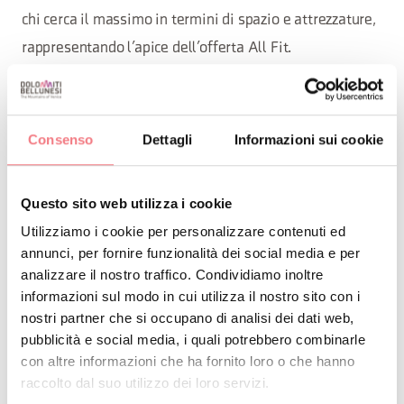
chi cerca il massimo in termini di spazio e attrezzature,
rappresentando l’apice dell’offerta All Fit.
RICHIEDI INFORMAZIONI
Consenso
Dettagli
Informazioni sui cookie
21 marzo 2025 - 31 dicembre 2027
Questo sito web utilizza i cookie
-
Lunedì
,
martedì
,
mercoledì
,
giovedì
,
venerdì
Utilizziamo i cookie per personalizzare contenuti ed
dalle 05:00 alle 00:00
annunci, per fornire funzionalità dei social media e per
analizzare il nostro traffico. Condividiamo inoltre
-
sabato
,
domenica
dalle 05:00 alle 21:00
informazioni sul modo in cui utilizza il nostro sito con i
nostri partner che si occupano di analisi dei dati web,
pubblicità e social media, i quali potrebbero combinarle
con altre informazioni che ha fornito loro o che hanno
raccolto dal suo utilizzo dei loro servizi.