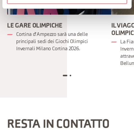
LE GARE OLIMPICHE
IL VIAG
OLIMPI
Cortina d'Ampezzo sarà una delle
principali sedi dei Giochi Olimpici
La Fia
Invernali Milano Cortina 2026.
Invern
attrav
Bellun
RESTA IN CONTATTO