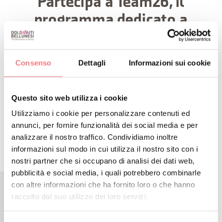
Partecipa a Team26, il
programma dedicato a
volontarie e volontari di
Milano Cortina 2026.
Consenso
Dettagli
Informazioni sui cookie
Questo sito web utilizza i cookie
CLICCA QUI PER ENTRARE NEL TEAM
Utilizziamo i cookie per personalizzare contenuti ed
annunci, per fornire funzionalità dei social media e per
analizzare il nostro traffico. Condividiamo inoltre
informazioni sul modo in cui utilizza il nostro sito con i
nostri partner che si occupano di analisi dei dati web,
pubblicità e social media, i quali potrebbero combinarle
con altre informazioni che ha fornito loro o che hanno
raccolto dal suo utilizzo dei loro servizi.
CONTENUTI CORRELATI