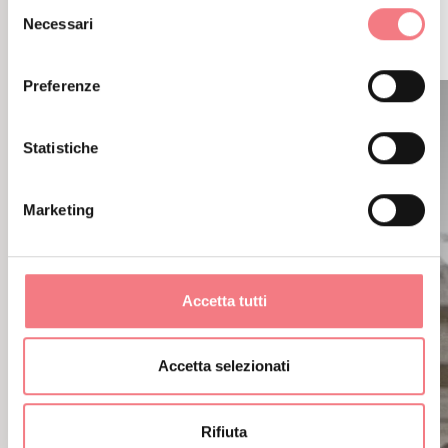
POTREBBE PIACERTI
Selezione
Necessari
del
ANCHE
consenso
Preferenze
Statistiche
Marketing
Accetta tutti
Accetta selezionati
Rifiuta