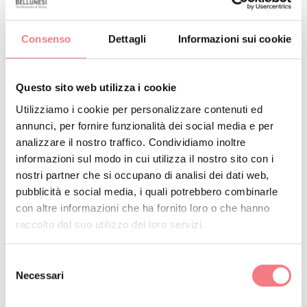
accompagnatore/guida alpina sul percorso Col di Lana;
Consenso
Dettagli
Informazioni sui cookie
possibilità di camminata facile alla scoperta delle
frazioni della Valle di Fodom; possibilità di visita al
Castello di Andraz.
Questo sito web utilizza i cookie
Utilizziamo i cookie per personalizzare contenuti ed
annunci, per fornire funzionalità dei social media e per
RICHIEDI INFORMAZIONI
analizzare il nostro traffico. Condividiamo inoltre
informazioni sul modo in cui utilizza il nostro sito con i
nostri partner che si occupano di analisi dei dati web,
pubblicità e social media, i quali potrebbero combinarle
con altre informazioni che ha fornito loro o che hanno
raccolto dal suo utilizzo dei loro servizi.
Selezione
Necessari
del
consenso