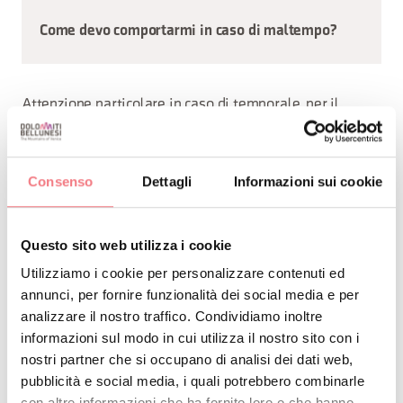
Come devo comportarmi in caso di maltempo?
Attenzione particolare in caso di temporale, per il
pericolo di fulmini: è importante osservarevi
mutamenti del cielo, perché in montagna il tempo
Consenso
Dettagli
Informazioni sui cookie
cambia piuttosto rapidamente.
Questo sito web utilizza i cookie
Se si viene sorpresi da un temporale, è consigliabile:
Utilizziamo i cookie per personalizzare contenuti ed
annunci, per fornire funzionalità dei social media e per
abbassarsi velocemente di quota
analizzare il nostro traffico. Condividiamo inoltre
stare lontano dagli alberi, dalle croci di vetta e dalle
informazioni sul modo in cui utilizza il nostro sito con i
vette isolate
nostri partner che si occupano di analisi dei dati web,
pubblicità e social media, i quali potrebbero combinarle
cercare un zona pianeggiante e porsi in posizione
con altre informazioni che ha fornito loro o che hanno